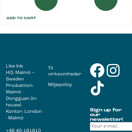
ADD TO CART
Like Ink
Til
HQ: Malmö –
virksomheder
Sweden
Miljøpolicy
Produktion:
Malmö ·
Dongguan (in-
house)
Sign up for
Kontor: London
our
· Malmö
newsletter!
+46 40-181810