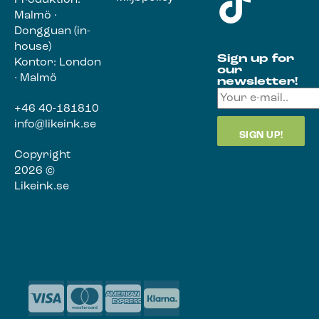
Produktion:
Malmö ·
Dongguan (in-
house)
Sign up for
Kontor: London
our
· Malmö
newsletter!
+46 40-181810
info@likeink.se
Copyright
2026 ©
Likeink.se