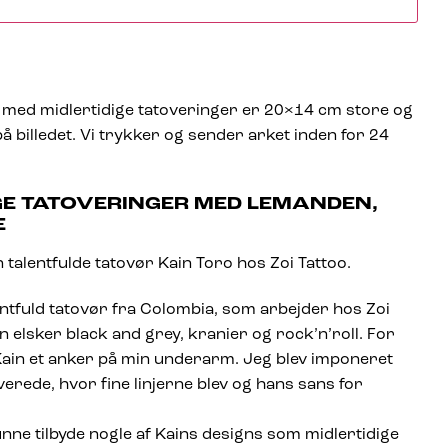
med midlertidige tatoveringer er 20×14 cm store og
å billedet. Vi trykker og sender arket inden for 24
IGE TATOVERINGER MED LEMANDEN,
E
 talentfulde tatovør Kain Toro hos Zoi Tattoo.
ntfuld tatovør fra Colombia, som arbejder hos Zoi
n elsker black and grey, kranier og rock’n’roll. For
Kain et anker på min underarm. Jeg blev imponeret
verede, hvor fine linjerne blev og hans sans for
kunne tilbyde nogle af Kains designs som midlertidige