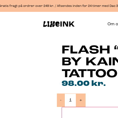
ratis fragt på ordrer over 249 kr. / Afsendes inden for 24 timer med Dao 
Om 
FLASH 
BY KAIN
TATTOO
98.00
kr.
-
+