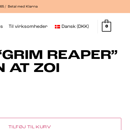
365 / Betal med Klarna
os
Til virksomheder
Dansk (DKK)
0
“GRIM REAPER”
 AT ZOI
TILFØJ TIL KURV