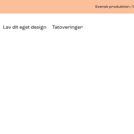
Svensk produktion / G
Lav dit eget design
Tatoveringer