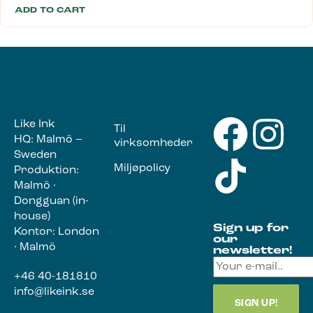
ADD TO CART
Like Ink
Til
HQ: Malmö –
virksomheder
Sweden
Miljøpolicy
Produktion:
Malmö ·
Dongguan (in-
house)
Sign up for
Kontor: London
our
· Malmö
newsletter!
+46 40-181810
info@likeink.se