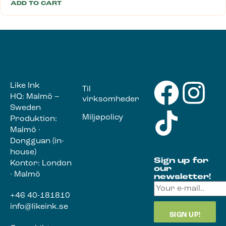
ADD TO CART
Like Ink
Til
HQ: Malmö –
virksomheder
Sweden
Miljøpolicy
Produktion:
Malmö ·
Dongguan (in-
house)
Sign up for
Kontor: London
our
· Malmö
newsletter!
+46 40-181810
info@likeink.se