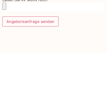
Angebotsanfrage senden
Like Ink
Für
HQ: Malmö –
unternehmen
Sweden
Environmental
Produktion:
Policy
Malmö ·
Dongguan (in-