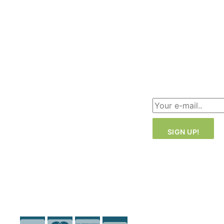
Like Ink
Für
HQ: Malmö –
unternehmen
Sweden
Environmental
Produktion:
Policy
Malmö ·
Dongguan (in-
Über uns
house)
Sign up for
Büro: London ·
our
newsletter!
Malmö
+46 40-181810
info@likeink.se
Copyright 2026
© Likeink.se