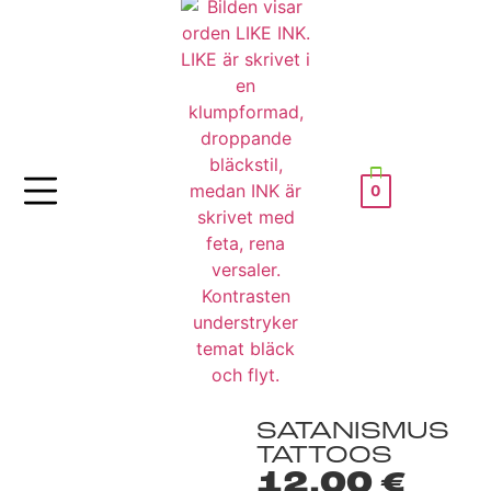
0
SATANISMUS
TATTOOS
12,00
€