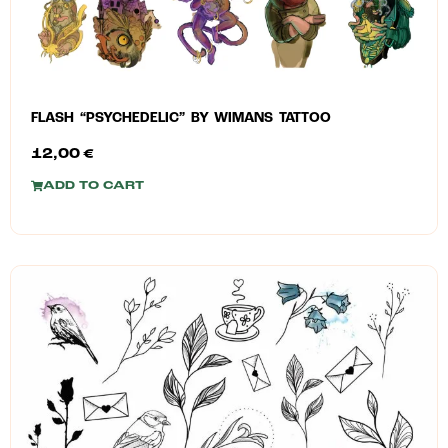
FLASH “PSYCHEDELIC” BY WIMANS TATTOO
12,00
€
ADD TO CART