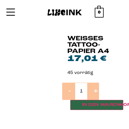
0
WEISSES T
ATTOO-P
APIER A4
17,01
€
45 vorrätig
-
+
IN DEN WARENKO