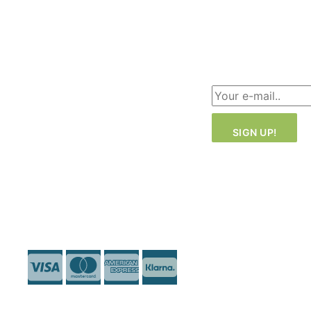
Environmental
Produktion:
Policy
Malmö ·
Dongguan (in-
Über uns
house)
Sign up for
Büro: London ·
our
newsletter!
Malmö
+46 40-181810
info@likeink.se
Copyright 2026
© Likeink.se