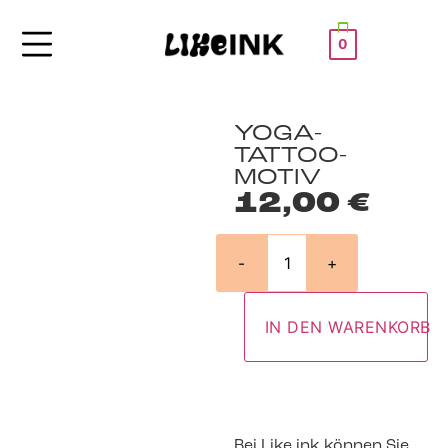
0
YOGA-
TATTOO-
MOTIV
12,00
€
-
+
IN DEN WARENKORB
Bei Like ink können Sie