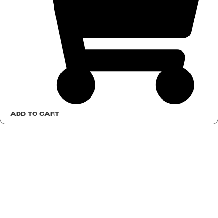
ADD TO CART
Like Ink
Für
HQ: Malmö –
unternehmen
Sweden