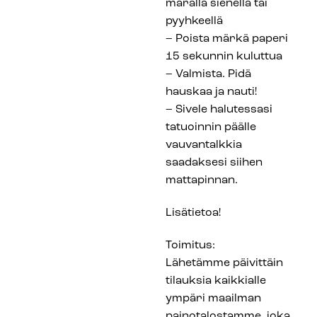
märällä sienellä tai
pyyhkeellä
– Poista märkä paperi
15 sekunnin kuluttua
– Valmista. Pidä
hauskaa ja nauti!
– Sivele halutessasi
tatuoinnin päälle
vauvantalkkia
saadaksesi siihen
mattapinnan.
Lisätietoa!
Toimitus:
Lähetämme päivittäin
tilauksia kaikkialle
ympäri maailman
painotalostamme, joka