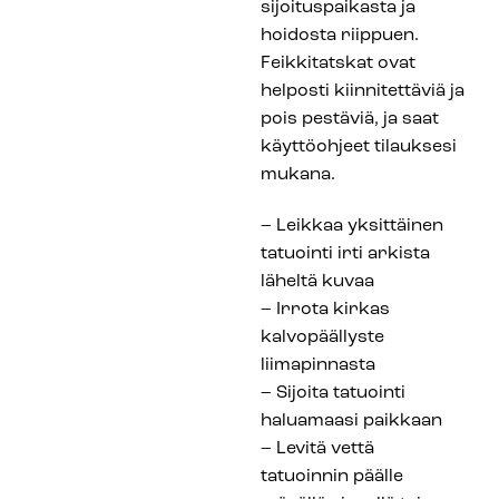
sijoituspaikasta ja
hoidosta riippuen.
Feikkitatskat ovat
helposti kiinnitettäviä ja
pois pestäviä, ja saat
käyttöohjeet tilauksesi
mukana.
– Leikkaa yksittäinen
tatuointi irti arkista
läheltä kuvaa
– Irrota kirkas
kalvopäällyste
liimapinnasta
– Sijoita tatuointi
haluamaasi paikkaan
– Levitä vettä
tatuoinnin päälle