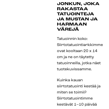
JONKUN, JOKA
RAKASTAA
TATUOINTEJA
JA MUSTAN JA
HARMAAN
VÄREJÄ
Tatuoinnin koko:
Siirtotatuointiarkkimme
ovat kooltaan 20 x 14
cm ja ne on täytetty
tatuoinneilla, jotka näet
tuotekuvissamme.
Kuinka kauan
siirtotatuointi kestää ja
miten se toimii?
Siirtotatuointimme
kestävät 1–10 päivää