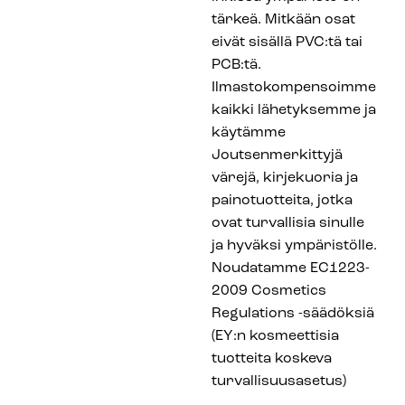
tärkeä. Mitkään osat
eivät sisällä PVC:tä tai
PCB:tä.
Ilmastokompensoimme
kaikki lähetyksemme ja
käytämme
Joutsenmerkittyjä
värejä, kirjekuoria ja
painotuotteita, jotka
ovat turvallisia sinulle
ja hyväksi ympäristölle.
Noudatamme EC1223-
2009 Cosmetics
Regulations -säädöksiä
(EY:n kosmeettisia
tuotteita koskeva
turvallisuusasetus)