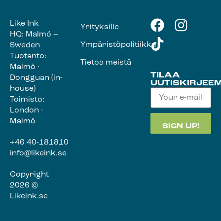
Like Ink
Yrityksille
HQ: Malmö –
Ympäristöpolitiikka
Sweden
Tuotanto:
Tietoa meistä
Malmö ·
TILAA
Dongguan (in-
UUTISKIRJEE
house)
Toimisto:
London ·
Malmö
+46 40-181810
info@likeink.se
Copyright
2026 ©
Likeink.se