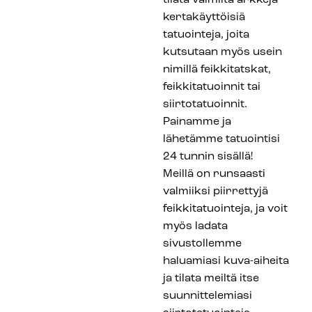
kertakäyttöisiä
tatuointeja, joita
kutsutaan myös usein
nimillä feikkitatskat,
feikkitatuoinnit tai
siirtotatuoinnit.
Painamme ja
lähetämme tatuointisi
24 tunnin sisällä!
Meillä on runsaasti
valmiiksi piirrettyjä
feikkitatuointeja, ja voit
myös ladata
sivustollemme
haluamiasi kuva-aiheita
ja tilata meiltä itse
suunnittelemiasi