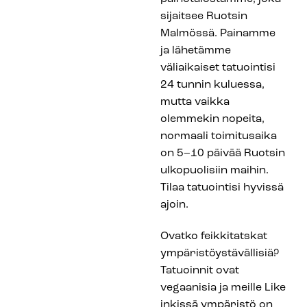
sijaitsee Ruotsin
Malmössä. Painamme
ja lähetämme
väliaikaiset tatuointisi
24 tunnin kuluessa,
mutta vaikka
olemmekin nopeita,
normaali toimitusaika
on 5–10 päivää Ruotsin
ulkopuolisiin maihin.
Tilaa tatuointisi hyvissä
ajoin.
Ovatko feikkitatskat
ympäristöystävällisiä?
Tatuoinnit ovat
vegaanisia ja meille Like
inkissä ympäristö on