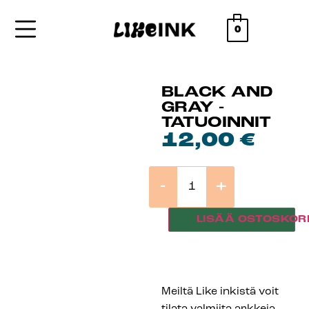
0
BLACK AND
GRAY -
TATUOINNIT
12,00
€
-
+
LISÄÄ OSTOSKORI
Meiltä Like inkistä voit
tilata valmiita arkkeja