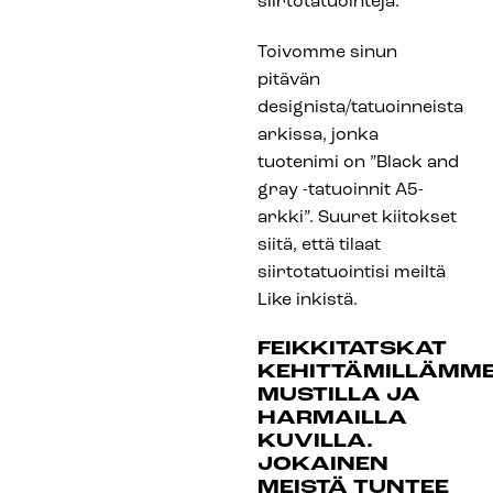
siirtotatuointeja.
Toivomme sinun
pitävän
designista/tatuoinneista
arkissa, jonka
tuotenimi on ”Black and
gray -tatuoinnit A5-
arkki”. Suuret kiitokset
siitä, että tilaat
siirtotatuointisi meiltä
Like inkistä.
FEIKKITATSKAT
KEHITTÄMILLÄMM
MUSTILLA JA
HARMAILLA
KUVILLA.
JOKAINEN
MEISTÄ TUNTEE