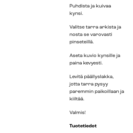
Puhdista ja kuivaa
kynsi.
Valitse tarra arkista ja
nosta se varovasti
pinseteillä.
Aseta kuvio kynsille ja
paina kevyesti.
Levitä päällyslakka,
jotta tarra pysyy
paremmin paikoillaan ja
kiiltää.
Valmis!
Tuotetiedot