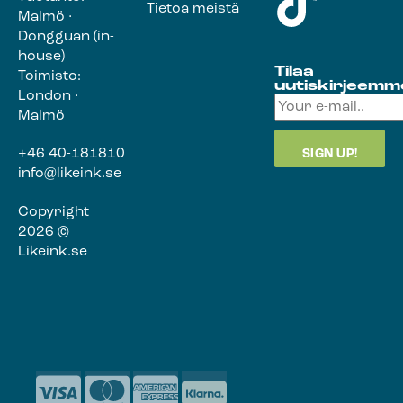
Tietoa meistä
Malmö ·
Dongguan (in-
house)
Tilaa
Toimisto:
uutiskirjeemm
London ·
Malmö
+46 40-181810
info@likeink.se
Copyright
2026 ©
Likeink.se