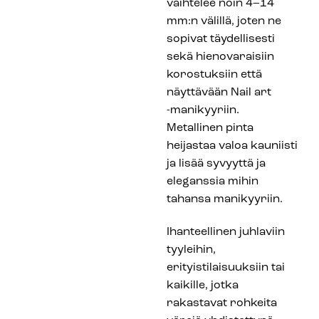
vaihtelee noin 4–14
mm:n välillä, joten ne
sopivat täydellisesti
sekä hienovaraisiin
korostuksiin että
näyttävään Nail art
-manikyyriin.
Metallinen pinta
heijastaa valoa kauniisti
ja lisää syvyyttä ja
eleganssia mihin
tahansa manikyyriin.
Ihanteellinen juhlaviin
tyyleihin,
erityistilaisuuksiin tai
kaikille, jotka
rakastavat rohkeita