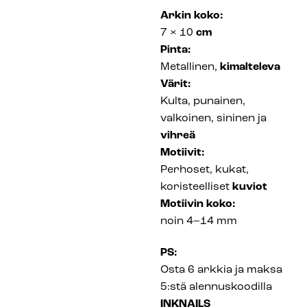
Arkin koko:
7 × 10
cm
Pinta:
Metallinen,
kimalteleva
Värit:
Kulta, punainen,
valkoinen, sininen ja
vihreä
Motiivit:
Perhoset, kukat,
koristeelliset
kuviot
Motiivin koko:
noin 4–14 mm
PS:
Osta 6 arkkia ja maksa
5:stä alennuskoodilla
INKNAILS