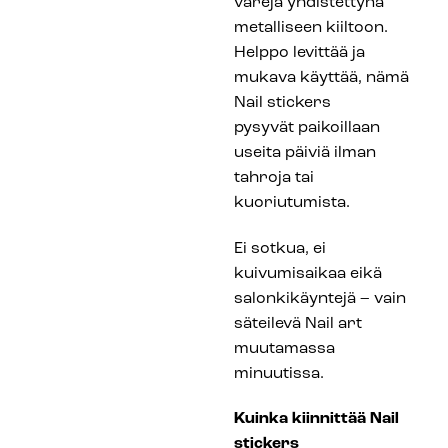
värejä yhdistettynä
metalliseen kiiltoon.
Helppo levittää ja
mukava käyttää, nämä
Nail stickers
pysyvät paikoillaan
useita päiviä ilman
tahroja tai
kuoriutumista.
Ei sotkua, ei
kuivumisaikaa eikä
salonkikäyntejä – vain
säteilevä Nail art
muutamassa
minuutissa.
Kuinka kiinnittää Nail
stickers