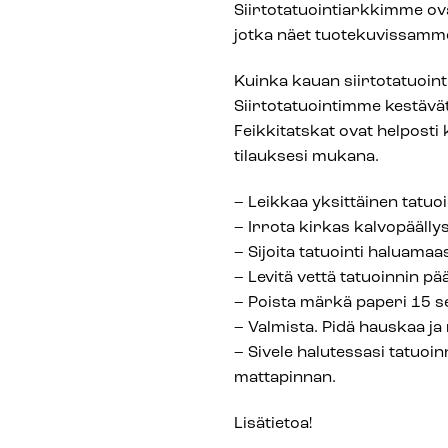
Siirtotatuointiarkkimme ovat
jotka näet tuotekuvissamm
Kuinka kauan siirtotatuointi
Siirtotatuointimme kestävät
Feikkitatskat ovat helposti k
tilauksesi mukana.
– Leikkaa yksittäinen tatuoin
– Irrota kirkas kalvopäälly
– Sijoita tatuointi haluamaa
– Levitä vettä tatuoinnin pää
– Poista märkä paperi 15 s
– Valmista. Pidä hauskaa ja 
– Sivele halutessasi tatuoi
mattapinnan.
Lisätietoa!