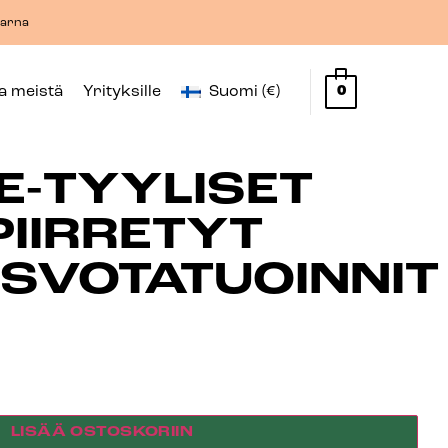
Klarna
oa meistä
Yrityksille
Suomi (€)
0
E-TYYLISET
PIIRRETYT
SVOTATUOINNIT
LISÄÄ OSTOSKORIIN