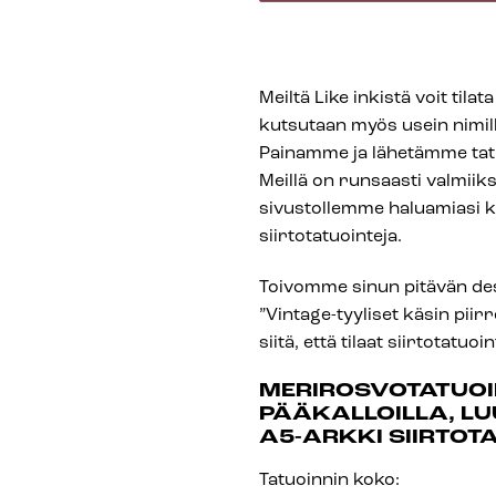
Meiltä Like inkistä voit tilat
kutsutaan myös usein nimillä 
Painamme ja lähetämme tatuo
Meillä on runsaasti valmiiksi
sivustollemme haluamiasi kuv
siirtotatuointeja.
Toivomme sinun pitävän des
”Vintage-tyyliset käsin piir
siitä, että tilaat siirtotatuoi
MERIROSVOTATUOI
PÄÄKALLOILLA, L
A5-ARKKI SIIRTOT
Tatuoinnin koko: