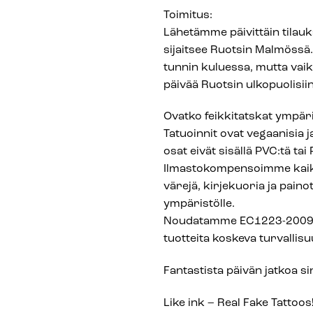
Toimitus:
Lähetämme päivittäin tilau
sijaitsee Ruotsin Malmössä.
tunnin kuluessa, mutta vai
päivää Ruotsin ulkopuolisiin 
Ovatko feikkitatskat ympäri
Tatuoinnit ovat vegaanisia j
osat eivät sisällä PVC:tä tai
Ilmastokompensoimme kaik
värejä, kirjekuoria ja painot
ympäristölle.
Noudatamme EC1223-2009 Co
tuotteita koskeva turvallis
Fantastista päivän jatkoa sin
Like ink – Real Fake Tattoos