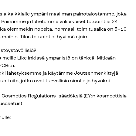
ksia kaikkialle ympäri maailman painotalostamme, joka
 Painamme ja lähetämme väliaikaiset tatuointisi 24
kka olemmekin nopeita, normaali toimitusaika on 5–10
maihin. Tilaa tatuointisi hyvissä ajoin.
stöystävällisiä?
a meille Like inkissä ympäristö on tärkeä. Mitkään
 PCB:tä.
ki lähetyksemme ja käytämme Joutsenmerkittyjä
uotteita, jotka ovat turvallisia sinulle ja hyväksi
smetics Regulations -säädöksiä (EY:n kosmeettisia
uusasetus)
ulle!
!