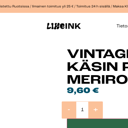
stettu Ruotsissa / Ilmainen toimitus yli 25 € / Toimitus 24 h sisällä / Maksa 
Tiet
VINTAG
KÄSIN 
MERIRO
9,60
€
-
+