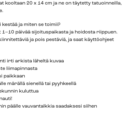
 kooltaan 20 x 14 cm ja ne on täytetty tatuoinneilla,
e.
 kestää ja miten se toimii?
 1–10 päivää sijoituspaikasta ja hoidosta riippuen.
iinnitettäviä ja pois pestäviä, ja saat käyttöohjeet
ti irti arkista läheltä kuvaa
ste liimapinnasta
si paikkaan
lle märällä sienellä tai pyyhkeellä
ekunnin kuluttua
nauti!
nnin päälle vauvantalkkia saadaksesi siihen