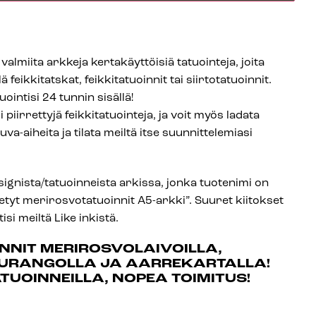
a valmiita arkkeja kertakäyttöisiä tatuointeja, joita
feikkitatskat, feikkitatuoinnit tai siirtotatuoinnit.
intisi 24 tunnin sisällä!
 piirrettyjä feikkitatuointeja, ja voit myös ladata
a-aiheita ja tilata meiltä itse suunnittelemiasi
ignista/tatuoinneista arkissa, jonka tuotenimi on
retyt merirosvotatuoinnit A5-arkki”. Suuret kiitokset
ntisi meiltä Like inkistä.
NNIT MERIROSVOLAIVOILLA,
UURANGOLLA JA AARREKARTALLA!
ATUOINNEILLA, NOPEA TOIMITUS!