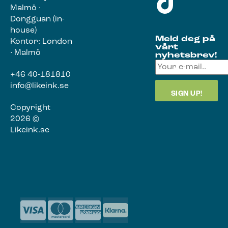
Malmö ·
Dongguan (in-
house)
Meld deg på
Kontor: London
vårt
· Malmö
nyhetsbrev!
+46 40-181810
info@likeink.se
Copyright
2026 ©
Likeink.se