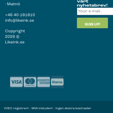
vårt
· Malmö
nyhetsbrev!
+46 40-181810
info@likeink.se
Copyright
2026 ©
Likeink.se
VOEC-registrert • MVA inkludert • Ingen ekstra kostnader