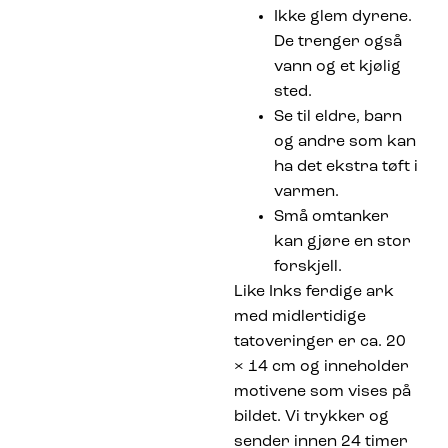
Ikke glem dyrene.
De trenger også
vann og et kjølig
sted.
Se til eldre, barn
og andre som kan
ha det ekstra tøft i
varmen.
Små omtanker
kan gjøre en stor
forskjell.
Like Inks ferdige ark
med midlertidige
tatoveringer er ca. 20
× 14 cm og inneholder
motivene som vises på
bildet. Vi trykker og
sender innen 24 timer