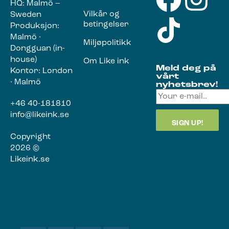
HQ: Malmö –
Vilkår og
Sweden
betingelser
Produksjon:
Malmö ·
Miljøpolitikk
Dongguan (in-
house)
Om Like ink
Meld deg på
Kontor: London
vårt
· Malmö
nyhetsbrev!
+46 40-181810
info@likeink.se
Copyright
2026 ©
Likeink.se