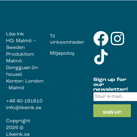
Like Ink
Til
HQ: Malmö –
virksomheder
Sweden
Miljøpolicy
Produktion:
Malmö ·
Dongguan (in-
house)
Sign up for
Kontor: London
our
· Malmö
newsletter!
+46 40-181810
info@likeink.se
Copyright
2026 ©
Likeink.se