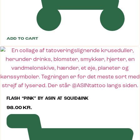
ADD TO CART
FLASH “PINK” BY ASIN AT SQUID&INK
98.00
KR.