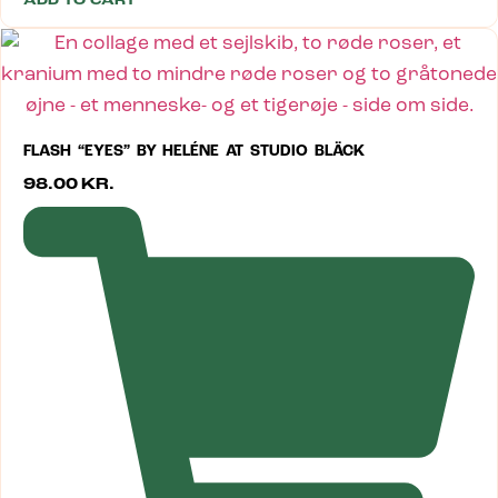
ADD TO CART
FLASH “EYES” BY HELÉNE AT STUDIO BLÄCK
98.00
KR.