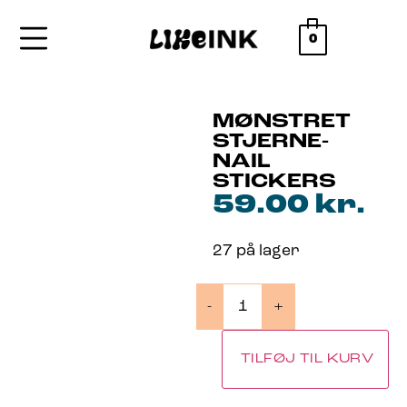
0
MØNSTRET
STJERNE-
NAIL
STICKERS
59.00
kr.
27 på lager
-
+
TILFØJ TIL KURV