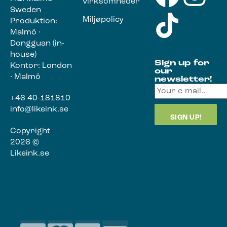
virksomheder
Sweden
Miljøpolicy
Produktion:
Malmö ·
Dongguan (in-
house)
Sign up for
Kontor: London
our
· Malmö
newsletter!
+46 40-181810
info@likeink.se
Copyright
2026 ©
Likeink.se