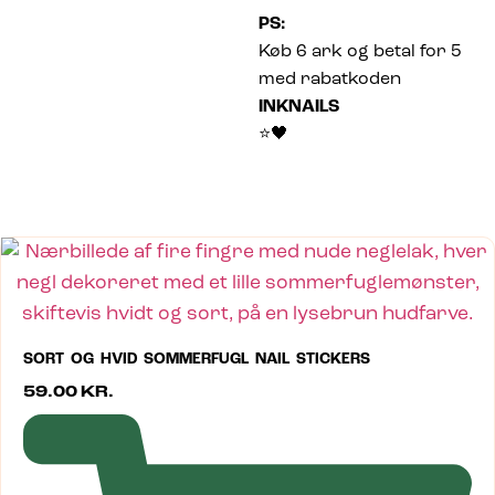
PS:
Køb 6 ark og betal for 5
med rabatkoden
INKNAILS
⭐🖤
SORT OG HVID SOMMERFUGL NAIL STICKERS
59.00
KR.