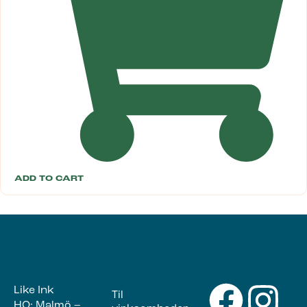
ADD TO CART
Like Ink
Til
HQ: Malmö –