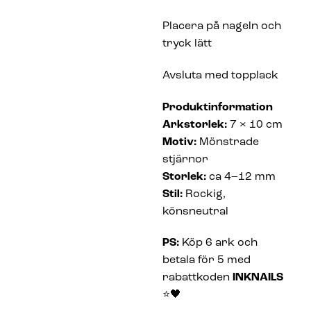
Placera på nageln och
tryck lätt
Avsluta med topplack
Produktinformation
Arkstorlek:
7 × 10 cm
Motiv:
Mönstrade
stjärnor
Storlek:
ca 4–12 mm
Stil:
Rockig,
könsneutral
PS:
Köp 6 ark och
betala för 5 med
rabattkoden
INKNAILS
⭐🖤