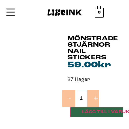
0
MÖNSTRADE
STJÄRNOR
NAIL
STICKERS
59.00
kr
27 i lager
-
+
LÄGG TILL I VARU