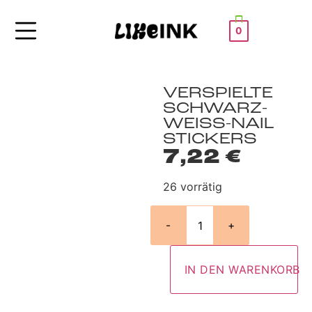
0
VERSPIELTE
SCHWARZ-
WEISS-NAIL S
TICKERS
7,22
€
26 vorrätig
-
+
IN DEN WARENKORB