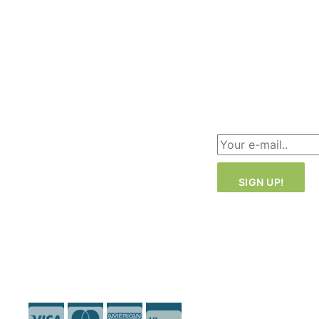
Like Ink
Für
HQ: Malmö –
unternehmen
Sweden
Environmental
Produktion:
Policy
Malmö ·
Dongguan (in-
Über uns
house)
Sign up for
Büro: London ·
our
newsletter!
Malmö
+46 40-181810
info@likeink.se
Copyright 2026
© Likeink.se