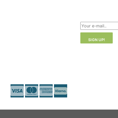
Dongguan (in-
Über uns
house)
Sign up for
Büro: London ·
our
newsletter!
Malmö
+46 40-181810
info@likeink.se
Copyright 2026
© Likeink.se