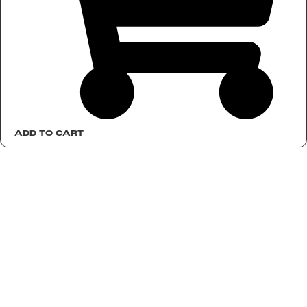
ADD TO CART
Like Ink
Für
HQ: Malmö –
unternehmen
Sweden
Environmental
Produktion:
Policy
Malmö ·