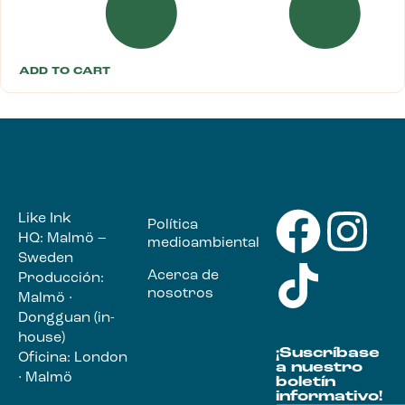
ADD TO CART
Like Ink
Política
HQ: Malmö –
medioambiental
Sweden
Acerca de
Producción:
nosotros
Malmö ·
Dongguan (in-
house)
¡Suscríbase
Oficina: London
a nuestro
· Malmö
boletín
informativo!