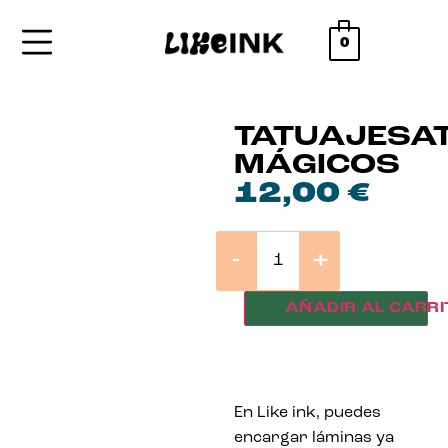
0
TATUAJESA
MÁGICOS
12,00
€
-
+
AÑADIR AL CARRI
En Like ink, puedes
encargar láminas ya