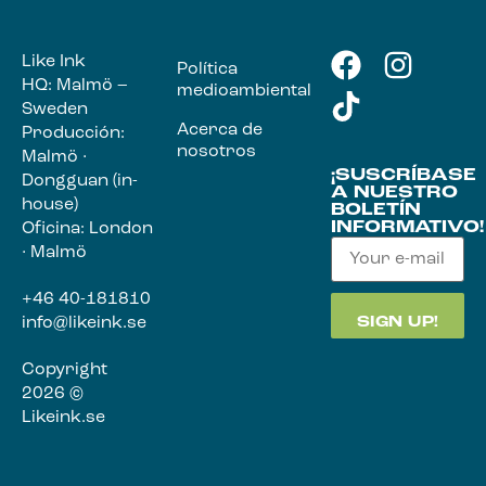
Like Ink
Política
HQ: Malmö –
medioambiental
Sweden
Acerca de
Producción:
nosotros
Malmö ·
¡SUSCRÍBASE
Dongguan (in-
A NUESTRO
house)
BOLETÍN
INFORMATIVO!
Oficina: London
· Malmö
+46 40-181810
info@likeink.se
Copyright
2026 ©
Likeink.se