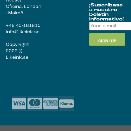
house)
¡Suscríbase
Oficina: London
a nuestro
· Malmö
boletín
informativo!
+46 40-181810
info@likeink.se
Copyright
2026 ©
Likeink.se