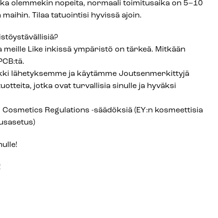
kka olemmekin nopeita, normaali toimitusaika on 5–10
maihin. Tilaa tatuointisi hyvissä ajoin.
stöystävällisiä?
a meille Like inkissä ympäristö on tärkeä. Mitkään
 PCB:tä.
ki lähetyksemme ja käytämme Joutsenmerkittyjä
uotteita, jotka ovat turvallisia sinulle ja hyväksi
smetics Regulations -säädöksiä (EY:n kosmeettisia
uusasetus)
ulle!
!