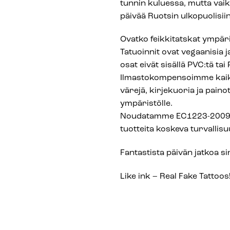
tunnin kuluessa, mutta vai
päivää Ruotsin ulkopuolisiin 
Ovatko feikkitatskat ympäri
Tatuoinnit ovat vegaanisia j
osat eivät sisällä PVC:tä tai
Ilmastokompensoimme kaik
värejä, kirjekuoria ja painot
ympäristölle.
Noudatamme EC1223-2009 Co
tuotteita koskeva turvallis
Fantastista päivän jatkoa sin
Like ink – Real Fake Tattoos