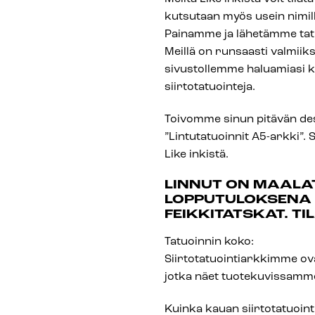
kutsutaan myös usein nimillä 
Painamme ja lähetämme tatuo
Meillä on runsaasti valmiiksi
sivustollemme haluamiasi kuv
siirtotatuointeja.
Toivomme sinun pitävän des
”Lintutatuoinnit A5-arkki”. Su
Like inkistä.
LINNUT ON MAALA
LOPPUTULOKSENA 
FEIKKITATSKAT. T
Tatuoinnin koko:
Siirtotatuointiarkkimme ovat
jotka näet tuotekuvissamm
Kuinka kauan siirtotatuointi