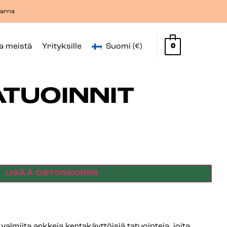
Klarna
oa meistä
Yrityksille
Suomi (€)
0
ATUOINNIT
LISÄÄ OSTOSKORIIN
a valmiita arkkeja kertakäyttöisiä tatuointeja, joita