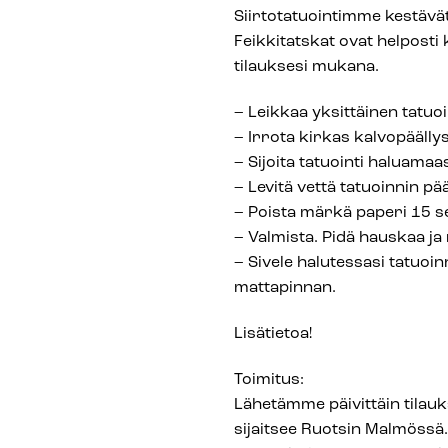
Siirtotatuointimme kestävät
Feikkitatskat ovat helposti k
tilauksesi mukana.
– Leikkaa yksittäinen tatuoin
– Irrota kirkas kalvopäälly
– Sijoita tatuointi haluamaa
– Levitä vettä tatuoinnin pää
– Poista märkä paperi 15 s
– Valmista. Pidä hauskaa ja 
– Sivele halutessasi tatuoi
mattapinnan.
Lisätietoa!
Toimitus:
Lähetämme päivittäin tilau
sijaitsee Ruotsin Malmössä.