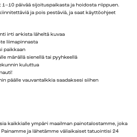
 1–10 päivää sijoituspaikasta ja hoidosta riippuen.
iinnitettäviä ja pois pestäviä, ja saat käyttöohjeet
ti irti arkista läheltä kuvaa
ste liimapinnasta
si paikkaan
lle märällä sienellä tai pyyhkeellä
ekunnin kuluttua
nauti!
nnin päälle vauvantalkkia saadaksesi siihen
ksia kaikkialle ympäri maailman painotalostamme, joka
 Painamme ja lähetämme väliaikaiset tatuointisi 24