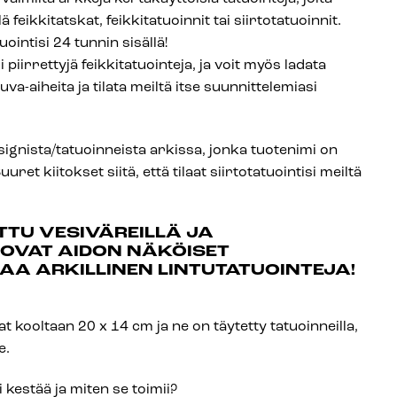
feikkitatskat, feikkitatuoinnit tai siirtotatuoinnit.
intisi 24 tunnin sisällä!
 piirrettyjä feikkitatuointeja, ja voit myös ladata
a-aiheita ja tilata meiltä itse suunnittelemiasi
ignista/tatuoinneista arkissa, jonka tuotenimi on
uret kiitokset siitä, että tilaat siirtotatuointisi meiltä
TTU VESIVÄREILLÄ JA
OVAT AIDON NÄKÖISET
ILAA ARKILLINEN LINTUTATUOINTEJA!
 kooltaan 20 x 14 cm ja ne on täytetty tatuoinneilla,
e.
 kestää ja miten se toimii?