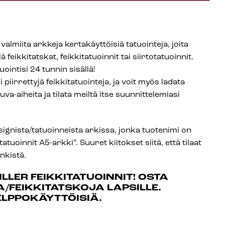
a valmiita arkkeja kertakäyttöisiä tatuointeja, joita
feikkitatskat, feikkitatuoinnit tai siirtotatuoinnit.
intisi 24 tunnin sisällä!
 piirrettyjä feikkitatuointeja, ja voit myös ladata
a-aiheita ja tilata meiltä itse suunnittelemiasi
ignista/tatuoinneista arkissa, jonka tuotenimi on
atuoinnit A5-arkki”. Suuret kiitokset siitä, että tilaat
inkistä.
LLER FEIKKITATUOINNIT! OSTA
A/FEIKKITATSKOJA LAPSILLE.
ELPPOKÄYTTÖISIÄ.