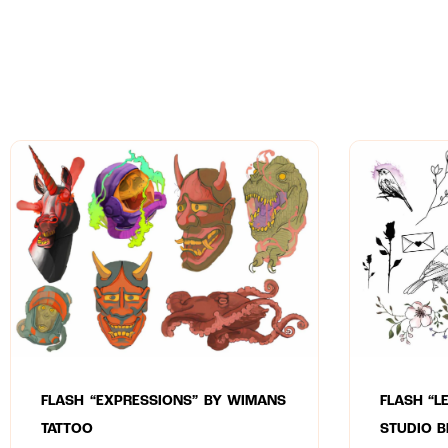
FLASH “L
FLASH “EXPRESSIONS” BY WIMANS
STUDIO 
TATTOO