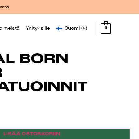
Klarna
oa meistä
Yrityksille
Suomi (€)
0
AL BORN
R
TATUOINNIT
LISÄÄ OSTOSKORIIN