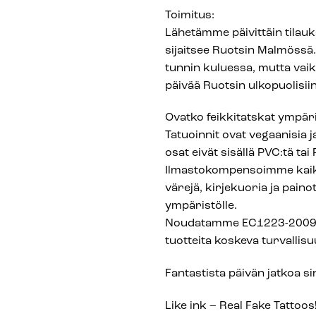
Toimitus:
Lähetämme päivittäin tilau
sijaitsee Ruotsin Malmössä.
tunnin kuluessa, mutta vai
päivää Ruotsin ulkopuolisiin 
Ovatko feikkitatskat ympäri
Tatuoinnit ovat vegaanisia j
osat eivät sisällä PVC:tä tai
Ilmastokompensoimme kaik
värejä, kirjekuoria ja painot
ympäristölle.
Noudatamme EC1223-2009 Co
tuotteita koskeva turvallis
Fantastista päivän jatkoa sin
Like ink – Real Fake Tattoos