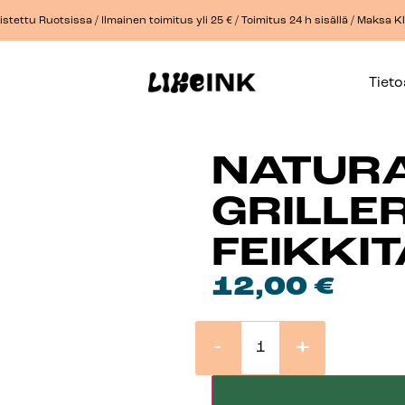
stettu Ruotsissa / Ilmainen toimitus yli 25 € / Toimitus 24 h sisällä / Maksa 
Tiet
NATUR
GRILLE
FEIKKI
12,00
€
-
+