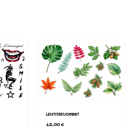
LEHTITATUOINNIT
12,00
€