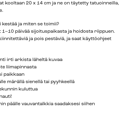
 kooltaan 20 x 14 cm ja ne on täytetty tatuoinneilla,
e.
 kestää ja miten se toimii?
 1–10 päivää sijoituspaikasta ja hoidosta riippuen.
iinnitettäviä ja pois pestäviä, ja saat käyttöohjeet
ti irti arkista läheltä kuvaa
ste liimapinnasta
si paikkaan
lle märällä sienellä tai pyyhkeellä
ekunnin kuluttua
nauti!
nnin päälle vauvantalkkia saadaksesi siihen