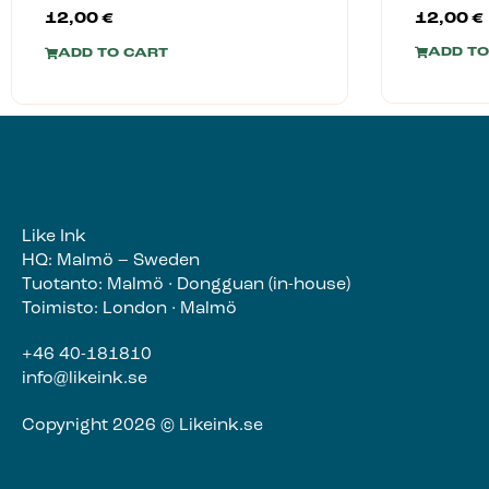
12,00
€
12,00
€
ADD TO
ADD TO CART
Like Ink
HQ: Malmö – Sweden
Tuotanto: Malmö · Dongguan (in-house)
Toimisto: London · Malmö
+46 40-181810
info@likeink.se
Copyright 2026 © Likeink.se