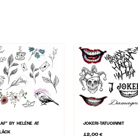
EAF” BY HELÉNE AT
JOKERI-TATUOINNIT
BLÄCK
12,00
€