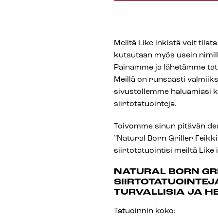
Meiltä Like inkistä voit tilat
kutsutaan myös usein nimillä 
Painamme ja lähetämme tatuo
Meillä on runsaasti valmiiksi
sivustollemme haluamiasi kuv
siirtotatuointeja.
Toivomme sinun pitävän des
”Natural Born Griller Feikkit
siirtotatuointisi meiltä Like 
NATURAL BORN GRI
SIIRTOTATUOINTEJ
TURVALLISIA JA H
Tatuoinnin koko: