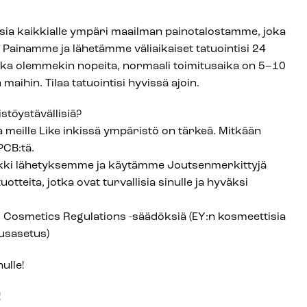
ksia kaikkialle ympäri maailman painotalostamme, joka
 Painamme ja lähetämme väliaikaiset tatuointisi 24
kka olemmekin nopeita, normaali toimitusaika on 5–10
maihin. Tilaa tatuointisi hyvissä ajoin.
stöystävällisiä?
a meille Like inkissä ympäristö on tärkeä. Mitkään
 PCB:tä.
ki lähetyksemme ja käytämme Joutsenmerkittyjä
uotteita, jotka ovat turvallisia sinulle ja hyväksi
smetics Regulations -säädöksiä (EY:n kosmeettisia
uusasetus)
ulle!
!