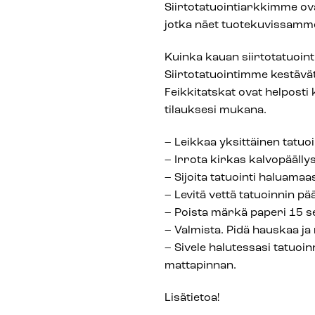
Siirtotatuointiarkkimme ovat
jotka näet tuotekuvissamm
Kuinka kauan siirtotatuointi
Siirtotatuointimme kestävät
Feikkitatskat ovat helposti k
tilauksesi mukana.
– Leikkaa yksittäinen tatuoin
– Irrota kirkas kalvopäälly
– Sijoita tatuointi haluamaa
– Levitä vettä tatuoinnin pää
– Poista märkä paperi 15 s
– Valmista. Pidä hauskaa ja 
– Sivele halutessasi tatuoi
mattapinnan.
Lisätietoa!