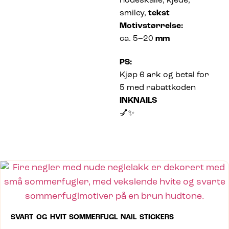
hodeskalle, kjede,
smiley,
tekst
Motivstørrelse:
ca. 5–20
mm
PS:
Kjøp 6 ark og betal for
5 med rabattkoden
INKNAILS
💅✨
SVART OG HVIT SOMMERFUGL NAIL STICKERS