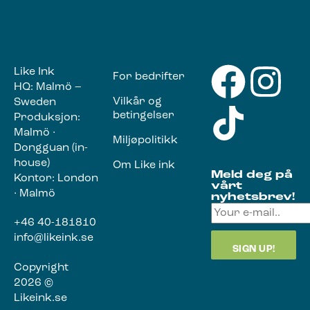
Like Ink
For bedrifter
HQ: Malmö –
Vilkår og
Sweden
betingelser
Produksjon:
Malmö ·
Miljøpolitikk
Dongguan (in-
house)
Om Like ink
Meld deg på
Kontor: London
vårt
· Malmö
nyhetsbrev!
+46 40-181810
info@likeink.se
Copyright
2026 ©
Likeink.se