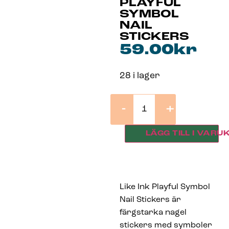
PLAYFUL
SYMBOL
NAIL
STICKERS
59.00
kr
28 i lager
-
+
LÄGG TILL I VARU
Like Ink Playful Symbol
Nail Stickers är
färgstarka nagel
stickers med symboler