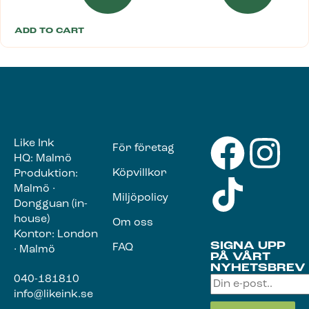
ADD TO CART
Like Ink
För företag
HQ: Malmö
Köpvillkor
Produktion:
Malmö ·
Miljöpolicy
Dongguan (in-
house)
Om oss
Kontor: London
SIGNA UPP
FAQ
· Malmö
PÅ VÅRT
NYHETSBREV
040-181810
info@likeink.se