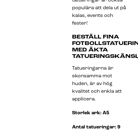
tatueringar är också
populära att dela ut på
kalas, events och
fester!
BESTÄLL FINA
FOTBOLLSTATUERI
MED ÄKTA
TATUERINGSKÄNS
Tatueringarna är
skonsamma mot
huden, är av hög
kvalitet och enkla att
applicera.
Storlek ark: A5
Antal tatueringar: 9