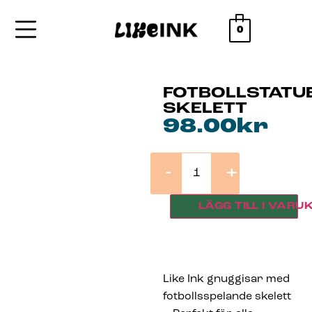
0
FOTBOLLSTATU
SKELETT
98.00
kr
-
+
LÄGG TILL I VARU
Like Ink gnuggisar med
fotbollsspelande skelett