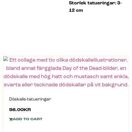
Storlek tatueringar: 3-
12 cm
Döskalle-tatueringar
98.00
KR
ADD TO CART