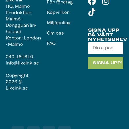
Like Ink
För företag
HQ: Malmö
Köpvillkor
Produktion:
Malmö ·
Miljöpolicy
Dongguan (in-
SIGNA UPP
house)
Om oss
PÅ VÅRT
Kontor: London
NYHETSBREV
FAQ
· Malmö
040-181810
info@likeink.se
Copyright
2026 ©
Likeink.se