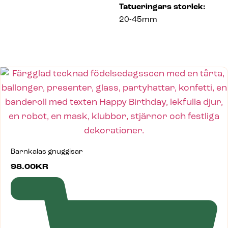
Tatueringars storlek:
20-45mm
Barnkalas gnuggisar
98.00
KR