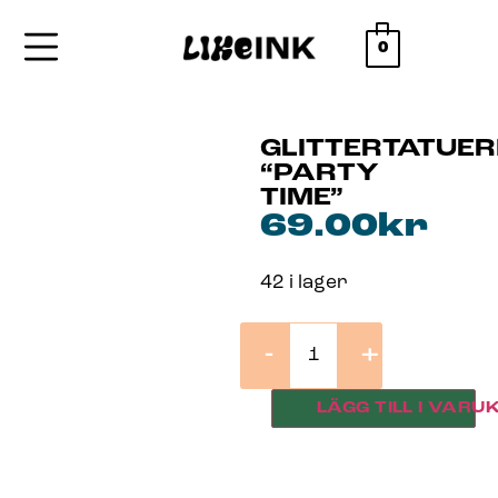
0
GLITTERTATUE
“PARTY
TIME”
69.00
kr
42 i lager
-
+
LÄGG TILL I VARU