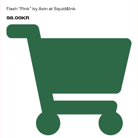
Flash “Pink” by Asin at Squid&Ink
98.00
KR