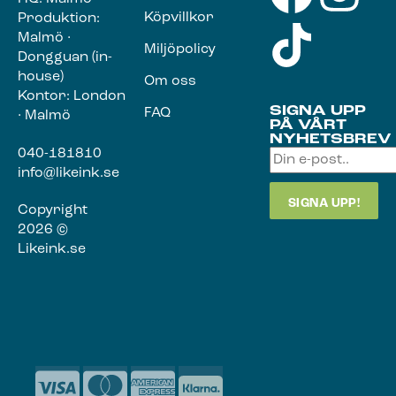
Köpvillkor
Produktion:
Malmö ·
Miljöpolicy
Dongguan (in-
house)
Om oss
Kontor: London
SIGNA UPP
FAQ
· Malmö
PÅ VÅRT
NYHETSBREV
040-181810
info@likeink.se
Copyright
2026 ©
Likeink.se