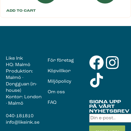
ADD TO CART
Like Ink
För företag
HQ: Malmö
Köpvillkor
Produktion:
Malmö ·
Miljöpolicy
Dongguan (in-
house)
Om oss
Kontor: London
SIGNA UPP
FAQ
· Malmö
PÅ VÅRT
NYHETSBREV
040-181810
info@likeink.se