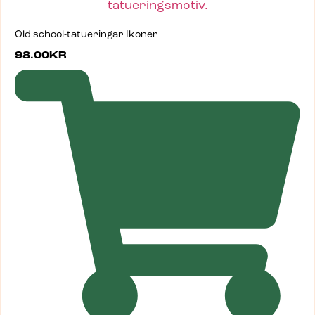
Old school-tatueringar Ikoner
98.00
KR