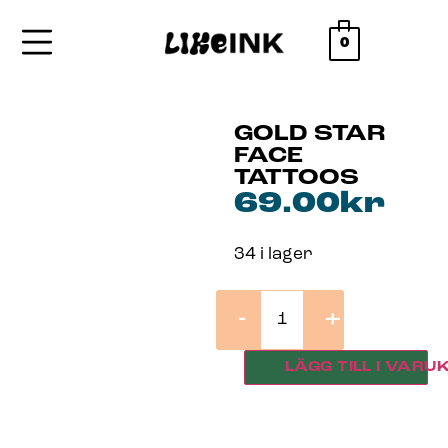
0
GOLD STAR
FACE
TATTOOS
69.00
kr
34 i lager
-
+
LÄGG TILL I VARU