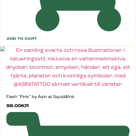
ADD TO CART
Flash “Pink” by Asin at Squid&Ink
98.00
KR