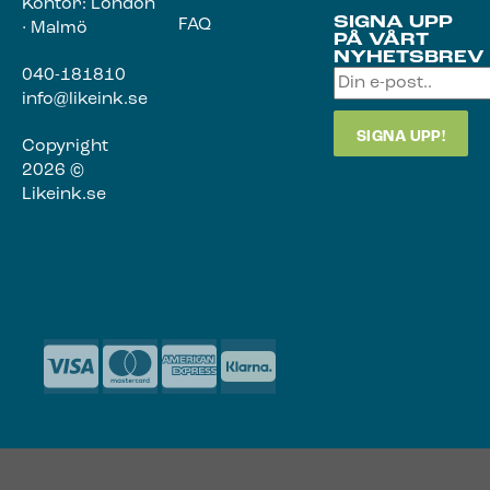
Kontor: London
SIGNA UPP
FAQ
· Malmö
PÅ VÅRT
NYHETSBREV
040-181810
info@likeink.se
Copyright
2026 ©
Likeink.se