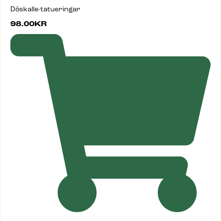
Döskalle-tatueringar
98.00
KR