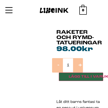
0
RAKETER
OCH RYMD-
TATUERINGAR
98.00
kr
-
+
LÄGG TILL I VARU
Låt ditt barns fantasi ta
en resa ut i universum