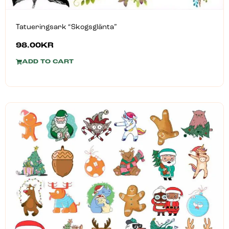
Tatueringsark “Skogsglänta”
98.00
KR
ADD TO CART