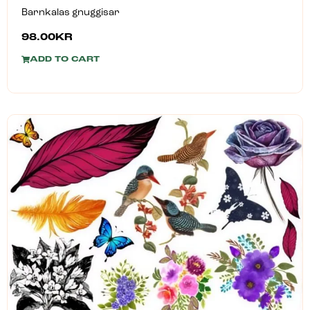
Barnkalas gnuggisar
98.00
KR
ADD TO CART