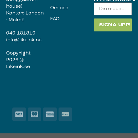
NYHETSBREV
house)
Om oss
Kontor: London
FAQ
· Malmö
040-181810
info@likeink.se
Copyright
2026 ©
Likeink.se