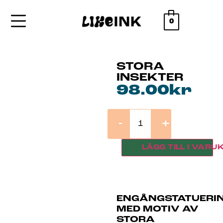
0
STORA
INSEKTER
98.00
kr
-
+
LÄGG TILL I VARU
ENGÅNGSTATUERI
MED MOTIV AV
STORA