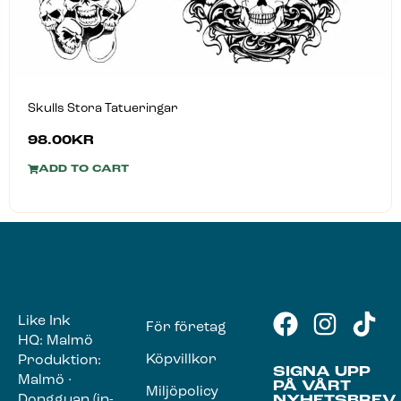
Skulls Stora Tatueringar
98.00
KR
ADD TO CART
Like Ink
För företag
HQ: Malmö
Köpvillkor
Produktion:
SIGNA UPP
Malmö ·
PÅ VÅRT
Miljöpolicy
Dongguan (in-