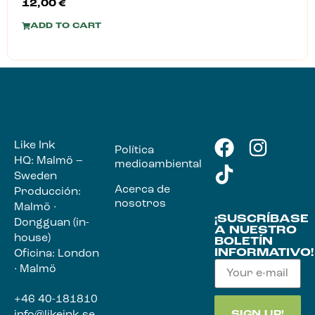
12,00
€
ADD TO CART
Like Ink
Política
HQ: Malmö –
medioambiental
Sweden
Acerca de
Producción:
nosotros
Malmö ·
¡SUSCRÍBASE
Dongguan (in-
A NUESTRO
house)
BOLETÍN
INFORMATIVO!
Oficina: London
· Malmö
+46 40-181810