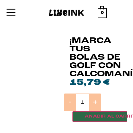
0
¡MARCA
TUS
BOLAS DE
GOLF CON
CALCOMANÍ
15,79
€
-
+
AÑADIR AL CARRI