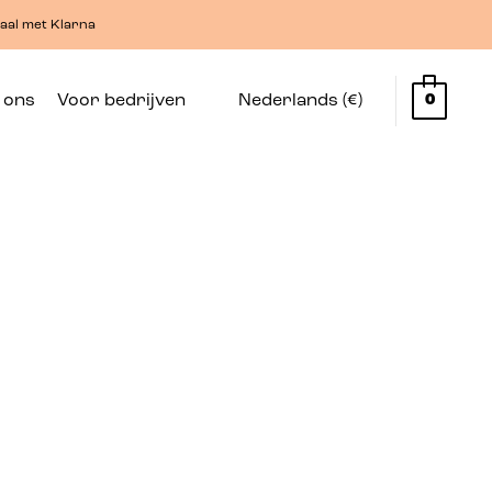
aal met Klarna
 ons
Voor bedrijven
Nederlands (€)
0