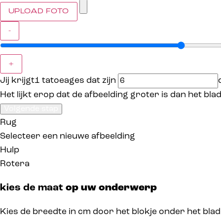
UPLOAD FOTO
-
+
Jij krijgt
1
tatoeages dat zijn
Het lijkt erop dat de afbeelding groter is dan het bl
Rug
Selecteer een nieuwe afbeelding
Hulp
Rotera
kies de maat
op uw onderwerp
Kies de breedte in cm door het blokje onder het blad t