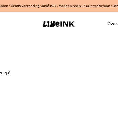
eden / Gratis verzending vanaf 25 € / Wordt binnen 24 uur verzonden / Bet
Over
werp!