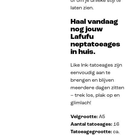
of om je unieke stijl te
laten zien.
Haal vandaag
nog jouw
Lafufu
neptatoeages
in huis.
Like Ink-tatoeages zijn
eenvoudig aan te
brengen en blijven
meerdere dagen zitten
– trek los, plak op en
glimlach!
Velgrootte:
A5
Aantal tatoeages:
16
Tatoeagegrootte:
ca.