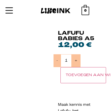
0
LAFUFU
BABIES A5
12,00
€
-
+
TOEVOEGEN AAN W
Maak kennis met
Lafufu, het