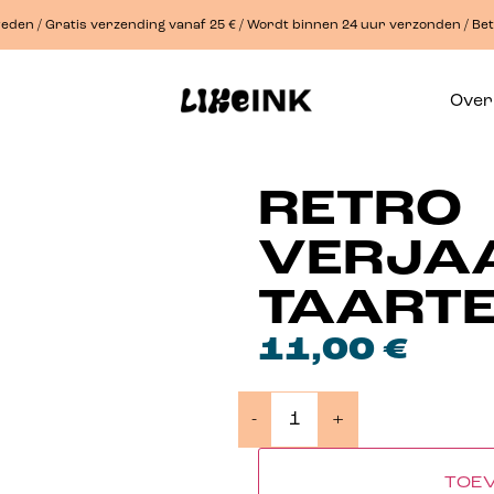
eden / Gratis verzending vanaf 25 € / Wordt binnen 24 uur verzonden / Bet
Over
RETRO
VERJA
TAART
11,00
€
-
+
TOE