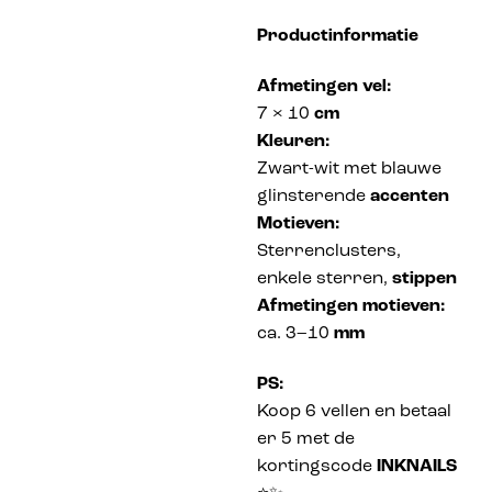
Productinformatie
Afmetingen vel:
7 × 10
cm
Kleuren:
Zwart-wit met blauwe
glinsterende
accenten
Motieven:
Sterrenclusters,
enkele sterren,
stippen
Afmetingen motieven:
ca. 3–10
mm
PS:
Koop 6 vellen en betaal
er 5 met de
kortingscode
INKNAILS