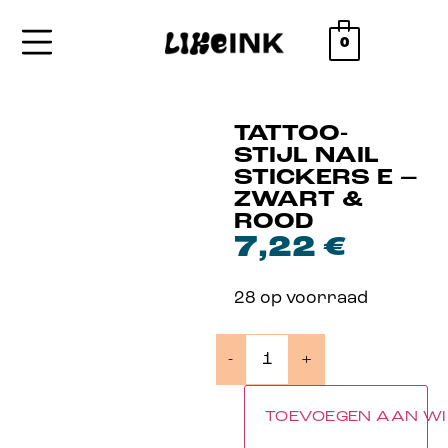
0
TATTOO-
STIJL NAIL
STICKERS E –
ZWART &
ROOD
7,22
€
28 op voorraad
-
+
TOEVOEGEN AAN W