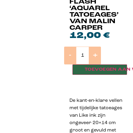
FLASH
‘AQUAREL
TATOEAGES’
VAN MALIN
CARPER
12,00
€
-
+
TOEVOEGEN AAN
De kant-en-klare vellen
met tijdelijke tatoeages
van Like ink zijn
ongeveer 20×14 cm
groot en gevuld met