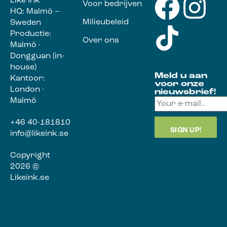
Like Ink
Voor bedrijven
HQ: Malmö –
Milieubeleid
Sweden
Productie:
Over ons
Malmö ·
Dongguan (in-
house)
Meld u aan
Kantoor:
voor onze
London ·
nieuwsbrief!
Malmö
+46 40-181810
info@likeink.se
Copyright
2026 ©
Likeink.se